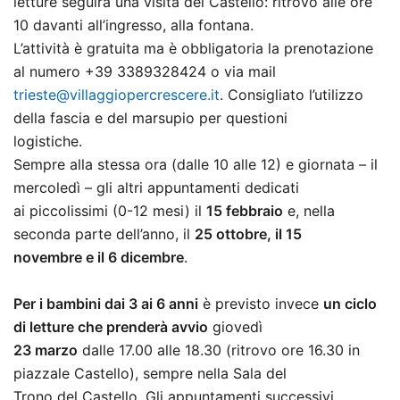
letture seguirà una visita del Castello: ritrovo alle ore
10 davanti all’ingresso, alla fontana.
L’attività è gratuita ma è obbligatoria la prenotazione
al numero +39 3389328424 o via mail
trieste@villaggiopercrescere.it
. Consigliato l’utilizzo
della fascia e del marsupio per questioni
logistiche.
Sempre alla stessa ora (dalle 10 alle 12) e giornata – il
mercoledì – gli altri appuntamenti dedicati
ai piccolissimi (0-12 mesi) il
15 febbraio
e, nella
seconda parte dell’anno, il
25 ottobre, il 15
novembre e il 6 dicembre
.
Per i bambini dai 3 ai 6 anni
è previsto invece
un ciclo
di letture che prenderà avvio
giovedì
23 marzo
dalle 17.00 alle 18.30 (ritrovo ore 16.30 in
piazzale Castello), sempre nella Sala del
Trono del Castello. Gli appuntamenti successivi