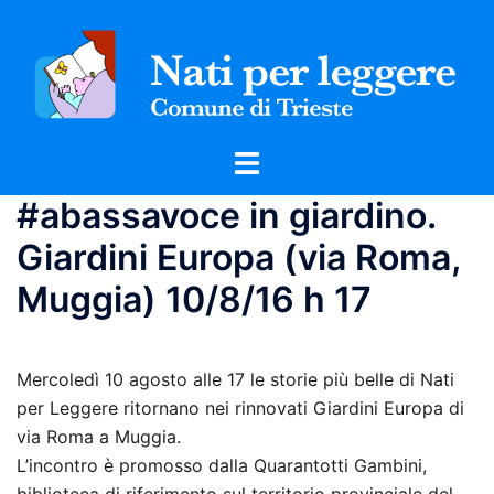
Vai
al
contenuto
Mostra/Nascondi
menu
#abassavoce in giardino.
Giardini Europa (via Roma,
Muggia) 10/8/16 h 17
Mercoledì 10 agosto alle 17 le storie più belle di Nati
per Leggere ritornano nei rinnovati Giardini Europa di
via Roma a Muggia.
L’incontro è promosso dalla Quarantotti Gambini,
biblioteca di riferimento sul territorio provinciale del