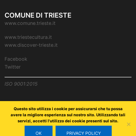
COMUNE DI TRIESTE
www.comune.trieste.it
www.triestecultura.it
www.discover-trieste.it
Facebook
Twitter
ISO 9001:2015
Questo sito utilizza i cookie per assicurarsi che tu possa
avere la migliore esperienza sul nostro sito. Utilizzando tali
servizi, accetti l'utilizzo dei cookie presenti sul sito.
Copyright © Comune di Trieste - partita Iva 00210240321 - all
rights reserved / Progetto e Sviluppo Media Technologies Srl
OK
PRIVACY POLICY