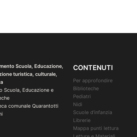
imento Scuola, Educazione,
CONTENUTI
one turistica, culturale,
Per approfondire
va
Biblioteche
io Scuola, Educazione e
Pediatri
eche
Nidi
teca comunale Quarantotti
Scuole d’infanzia
i
Librerie
Mappa punti lettura
Letture e Materiali