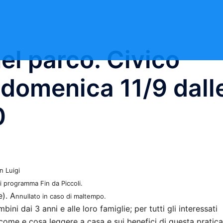
l parco. Civico
 domenica 11/9 dall
0
n Luigi
i programma Fin da Piccoli.
e). A
nnullato in caso di maltempo.
ni dai 3 anni e alle loro famiglie; per tutti gli interessati
 come e cosa leggere a casa e sui benefici di questa pratica