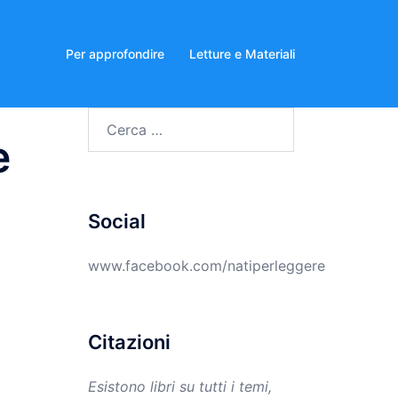
Per approfondire
Letture e Materiali
Ricerca
e
per:
Social
www.facebook.com/natiperleggere
Citazioni
Esistono libri su tutti i temi,