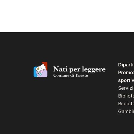
Dipart
Promozi
sporti
Serviz
Bibliot
Biblio
Gambin