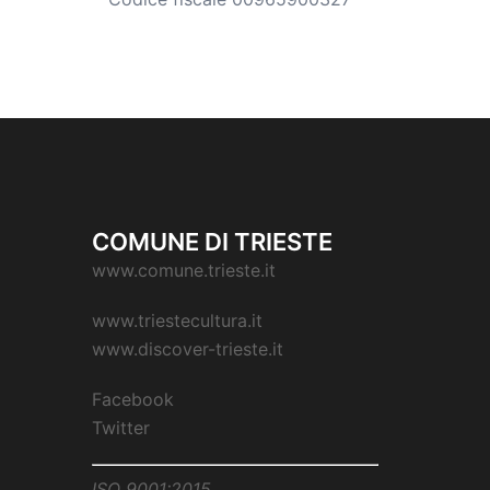
COMUNE DI TRIESTE
www.comune.trieste.it
www.triestecultura.it
www.discover-trieste.it
Facebook
Twitter
ISO 9001:2015