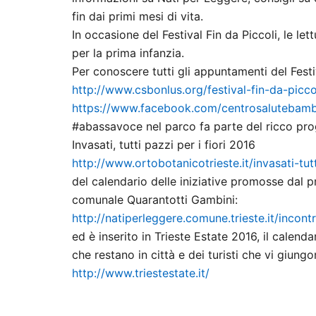
fin dai primi mesi di vita.
In occasione del Festival Fin da Piccoli, le lett
per la prima infanzia.
Per conoscere tutti gli appuntamenti del Festi
http://www.csbonlus.org/festiv
al-fin-da-picco
https://www.facebook.com/centr
osalutebamb
#abassavoce nel parco fa parte del ricco pr
Invasati, tutti pazzi per i fiori 2016
http://www.
ortobotanicotrieste.it/invasat
i-tut
del calendario delle iniziative promosse dal 
comunale Quarantotti Gambini:
http://natiperleggere.comune.
trieste.it/incon
ed è inserito in Trieste Estate 2016, il calend
che restano in città e dei turisti che vi giungon
http://
www.triestestate.it/