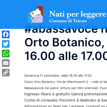
Vai
al
contenuto
#abassavoce ne
Orto Botanico,
Facebook
16.00 alle 17.0
Twitter
WhatsApp
Email
Domenica 11 settembre, dalle 16.00 alle 17.00
Copy
Civico Orto Botanico,
Via de’ Marchesetti 2 – colle di Sa
Link
#abassavoce nel parco: letture per mini scienziati. Fuor
Ingresso libero e gratuito (senza prenotazion
Come di consueto l’incontro è dedicato ai bambi
informazioni su Nati per Leggere, consigli su