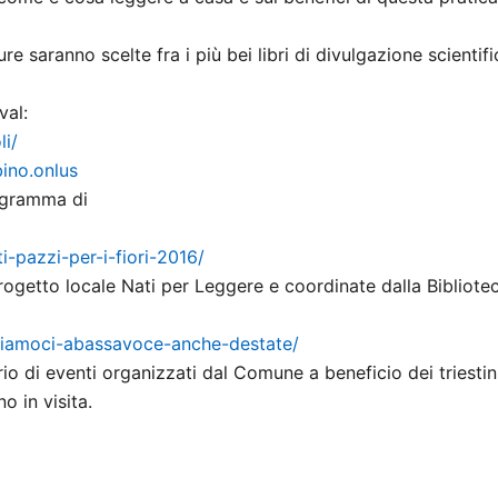
ure saranno scelte fra i più bei libri di divulgazione scientifi
val:
li/
ino.onlus
ogramma di
ti-pazzi-per-i-fiori-
2016/
progetto locale Nati per Leggere e coordinate dalla Bibliote
triamoci-
abassavoce-anche-destate/
ario di eventi organizzati dal Comune a beneficio dei triestin
o in visita.