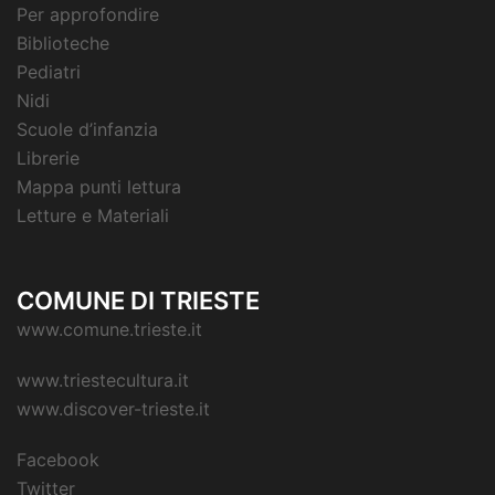
Per approfondire
Biblioteche
Pediatri
Nidi
Scuole d’infanzia
Librerie
Mappa punti lettura
Letture e Materiali
COMUNE DI TRIESTE
www.comune.trieste.it
www.triestecultura.it
www.discover-trieste.it
Facebook
Twitter