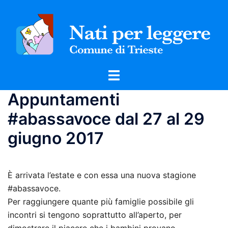
Vai
al
contenuto
Mostra/Nascondi
menu
Appuntamenti
#abassavoce dal 27 al 29
giugno 2017
È arrivata l’estate e con essa una nuova stagione
#abassavoce.
Per raggiungere quante più famiglie possibile gli
incontri si tengono soprattutto all’aperto, per
dimostrare il piacere che i bambini provano