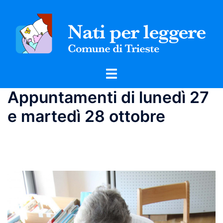
Vai
al
contenuto
Mostra/Nascondi
menu
Appuntamenti di lunedì 27
e martedì 28 ottobre