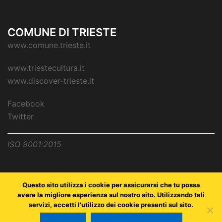
COMUNE DI TRIESTE
www.comune.trieste.it
www.triestecultura.it
www.discover-trieste.it
Facebook
Twitter
ISO 9001:2015
Questo sito utilizza i cookie per assicurarsi che tu possa
avere la migliore esperienza sul nostro sito. Utilizzando tali
servizi, accetti l'utilizzo dei cookie presenti sul sito.
Copyright © Comune di Trieste - partita Iva 00210240321 - all
rights reserved / Progetto e Sviluppo Media Technologies Srl