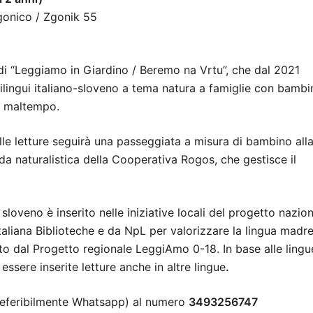
Sgonico / Zgonik 55
U
i “Leggiamo in Giardino / Beremo na Vrtu”, che dal 2021
ilingui italiano-sloveno a tema natura a famiglie con bambi
di maltempo.
lle letture seguirà una passeggiata a misura di bambino all
a naturalistica della Cooperativa Rogos, che gestisce il
 sloveno è inserito nelle iniziative locali del progetto nazio
liana Biblioteche e da NpL per valorizzare la lingua madre
pito dal Progetto regionale LeggiAmo 0-18. In base alle lingu
essere inserite letture anche in altre lingue
.
referibilmente Whatsapp) al numero
3493256747