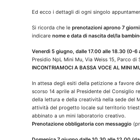
Ed ecco i dettagli di ogni singolo appuntamen
Si ricorda che le
prenotazioni aprono 7 giorni
indicare
nome e data di nascita del/la bambi
Venerdì 5 giugno, dalle 17.00 alle 18.30 (0-6 
Presidio NpL Mini Mu, Via Weiss 15, Parco di
INCONTRIAMOCI A BASSA VOCE AL MINI M
In attesa degli esiti della petizione a favore
scorso 14 aprile al Presidente del Consiglio 
della lettura e della creatività nella sede d
attività del progetto locale sul territorio tri
abbinato a un mini laboratorio creativo.
Prenotazione obbligatoria con messaggio
(pr
Domenica 7 giugno dalle 10.30 alle 12.00 (dai