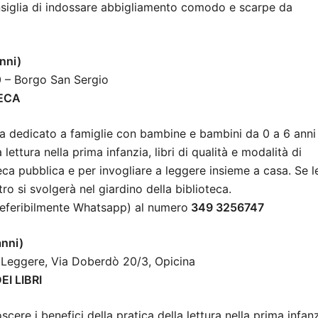
onsiglia di indossare abbigliamento comodo e scarpe da
nni)
0 – Borgo San Sergio
TECA
a dedicato a famiglie con bambine e bambini da 0 a 6 anni
 lettura nella prima infanzia, libri di qualità e modalità di
teca pubblica e per invogliare a leggere insieme a casa. Se l
ro si svolgerà nel giardino della biblioteca.
referibilmente Whatsapp) al numero
349 3256747
anni)
er Leggere, Via Doberdò 20/3, Opicina
I LIBRI
re i benefici della pratica della lettura nella prima infanz