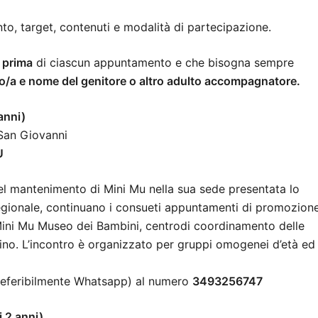
to, target, contenuti e modalità di partecipazione.
 prima
di ciascun appuntamento e che bisogna sempre
no/a e nome del genitore o altro adulto accompagnatore.
anni)
 San Giovanni
U
 del mantenimento di Mini Mu nella sua sede presentata lo
regionale, continuano i consueti appuntamenti di promozion
el Mini Mu Museo dei Bambini, centrodi coordinamento delle
estino. L’incontro è organizzato per gruppi omogenei d’età ed
eferibilmente Whatsapp) al numero
3493256747
 2 anni)