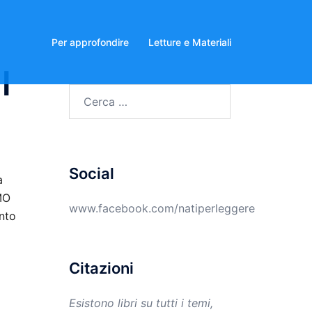
Per approfondire
Letture e Materiali
l
Ricerca
per:
Social
a
AMO
www.facebook.com/natiperleggere
nto
Citazioni
Esistono libri su tutti i temi,