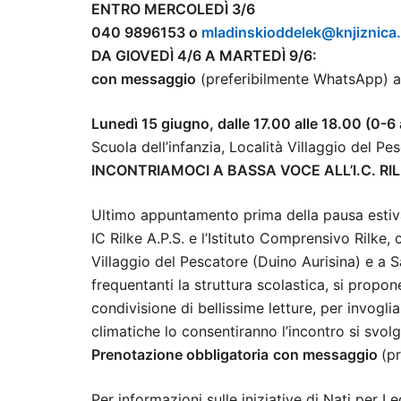
ENTRO MERCOLEDÌ 3/6
040 9896153 o
mladinskioddelek@knjiznica.
DA GIOVEDÌ 4/6 A MARTEDÌ 9/6:
con messaggio
(preferibilmente WhatsApp) 
Lunedì 15 giugno, dalle 17.00 alle 18.00 (0-6
Scuola dell’infanzia, Località Villaggio del Pe
INCONTRIAMOCI A BASSA VOCE ALL’I.C. RI
Ultimo appuntamento prima della pausa estiva, 
IC Rilke A.P.S. e l’Istituto Comprensivo Rilke
Villaggio del Pescatore (Duino Aurisina) e a S
frequentanti la struttura scolastica, si propo
condivisione di bellissime letture, per invogli
climatiche lo consentiranno l’incontro si svolg
Prenotazione obbligatoria
con messaggio
(p
Per informazioni sulle iniziative di Nati per L