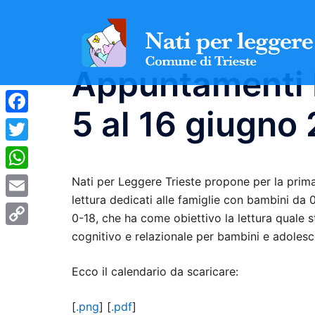
Vai
al
contenuto
Appuntamenti N
5 al 16 giugno
Facebook
Twitter
WhatsApp
Nati per Leggere Trieste propone per la prim
lettura dedicati alle famiglie con bambini da 0
Email
0-18, che ha come obiettivo la lettura quale
Copy
cognitivo e relazionale per bambini e adolesc
Link
Ecco il calendario da scaricare:
[
.png
] [
.pdf
]