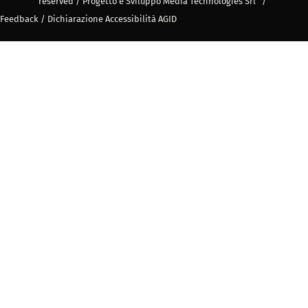
reserved / Progetto e Sviluppo Media Technologies Srl /
Feedback
/
Dichiarazione Accessibilità AGID