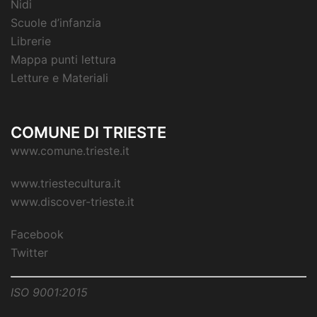
Nidi
Scuole d’infanzia
Librerie
Mappa punti lettura
Letture e Materiali
COMUNE DI TRIESTE
www.comune.trieste.it
www.triestecultura.it
www.discover-trieste.it
Facebook
Twitter
ISO 9001:2015