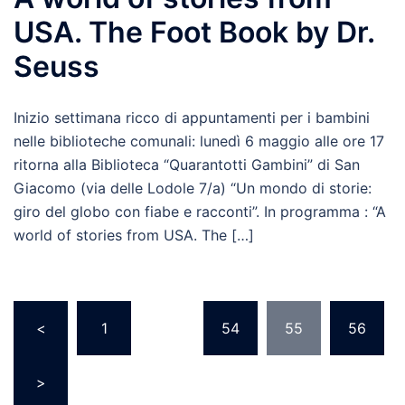
USA. The Foot Book by Dr.
Seuss
Inizio settimana ricco di appuntamenti per i bambini
nelle biblioteche comunali: lunedì 6 maggio alle ore 17
ritorna alla Biblioteca “Quarantotti Gambini” di San
Giacomo (via delle Lodole 7/a) “Un mondo di storie:
giro del globo con fiabe e racconti”. In programma : “A
world of stories from USA. The […]
Paginazione
<
1
…
54
55
56
degli
articoli
>