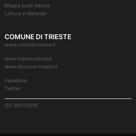
Mappa punti lettura
Letture e Materiali
COMUNE DI TRIESTE
www.comune.trieste.it
www.triestecultura.it
www.discover-trieste.it
Facebook
Twitter
ISO 9001:2015