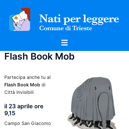
Vai
al
contenuto
Mostra/Nascondi
menu
Flash Book Mob
Partecipa anche tu al
Flash Book Mob
di
Città Invisibili
il 23 aprile ore
9,15
Campo San Giacomo