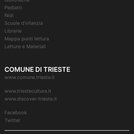
Pediatri
Nidi
Scuole d’infanzia
Librerie
Mappa punti lettura
Letture e Materiali
COMUNE DI TRIESTE
www.comune.trieste.it
www.triestecultura.it
www.discover-trieste.it
Facebook
Twitter