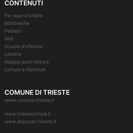
CONTENUTI
Per approfondire
Biblioteche
Pediatri
Nidi
Scuole d’infanzia
Librerie
Mappa punti lettura
Letture e Materiali
COMUNE DI TRIESTE
www.comune.trieste.it
www.triestecultura.it
www.discover-trieste.it