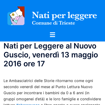
Vai
al
contenuto
Mostra/Nascondi
menu
Nati per Leggere al Nuovo
Guscio, venerdì 13 maggio
2016 ore 17
Le Ambasciatrici delle Storie ritornarno come ogni
secondo venerdì del mese al Punto Lettura Nuovo
Guscio per incontrare i bambini da 0 a 6 anni (in
gruppi omogenei d’età) e le loro famiglie e condividere
letture
#abassavoce
a libro aperto e cuore spalancato.