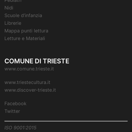
Pediatri
Nidi
Scuole d’infanzia
Librerie
Mappa punti lettura
Letture e Materiali
COMUNE DI TRIESTE
www.comune.trieste.it
www.triestecultura.it
www.discover-trieste.it
Facebook
Twitter
ISO 9001:2015