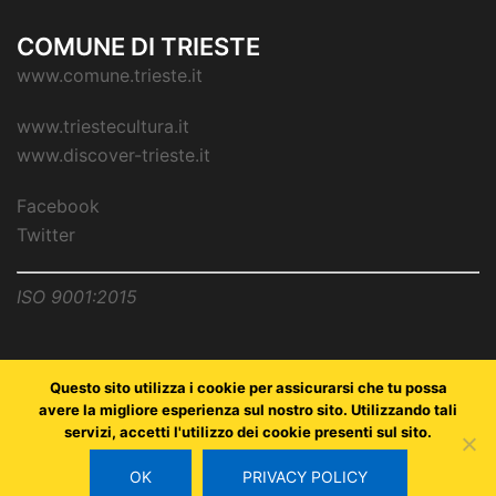
COMUNE DI TRIESTE
www.comune.trieste.it
www.triestecultura.it
www.discover-trieste.it
Facebook
Twitter
ISO 9001:2015
Questo sito utilizza i cookie per assicurarsi che tu possa
avere la migliore esperienza sul nostro sito. Utilizzando tali
servizi, accetti l'utilizzo dei cookie presenti sul sito.
Copyright © Comune di Trieste - partita Iva 00210240321 - all
rights reserved / Progetto e Sviluppo Media Technologies Srl
OK
PRIVACY POLICY
/
Feedback
/
Dichiarazione Accessibilità AGID