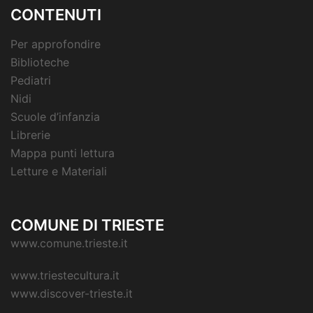
CONTENUTI
Per approfondire
Biblioteche
Pediatri
Nidi
Scuole d’infanzia
Librerie
Mappa punti lettura
Letture e Materiali
COMUNE DI TRIESTE
www.comune.trieste.it
www.triestecultura.it
www.discover-trieste.it