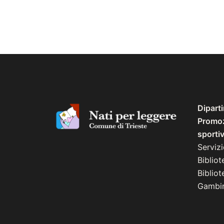
Dipart
Promozi
sporti
Serviz
Bibliot
Biblio
Gambin