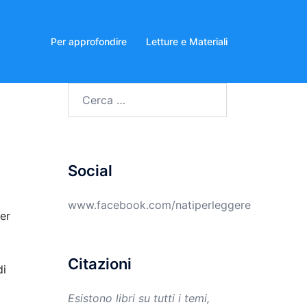
Per approfondire
Letture e Materiali
Ricerca
per:
Social
www.facebook.com/natiperleggere
er
Citazioni
di
Esistono libri su tutti i temi,