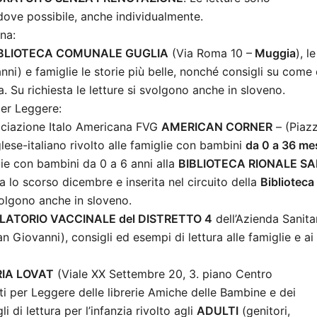
dove possibile, anche individualmente.
ana:
la BIBLIOTECA COMUNALE GUGLIA
(Via Roma 10 –
Muggia
), le
ni) e famiglie le storie più belle, nonché consigli su come 
a. Su richiesta le letture si svolgono anche in sloveno.
er Leggere:
ssociazione Italo Americana FVG
AMERICAN CORNER
– (Piaz
glese-italiano rivolto alle famiglie con bambini
da 0 a 36 me
lie con bambini da 0 a 6 anni alla
BIBLIOTECA RIONALE SA
a lo scorso dicembre e inserita nel circuito della
Biblioteca
svolgono anche in sloveno.
MBULATORIO VACCINALE del DISTRETTO 4
dell’Azienda Sanita
an Giovanni), consigli ed esempi di lettura alle famiglie e ai
ERIA LOVAT
(Viale XX Settembre 20, 3. piano Centro
ti per Leggere delle librerie Amiche delle Bambine e dei
di lettura per l’infanzia rivolto agli
ADULTI
(genitori,