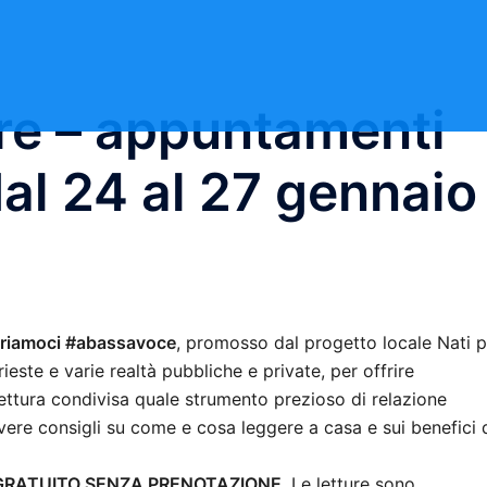
re – appuntamenti
l 24 al 27 gennaio
triamoci #abassavoce
, promosso dal progetto locale Nati p
este e varie realtà pubbliche e private, per offrire
lettura condivisa quale strumento prezioso di relazione
cevere consigli su come e cosa leggere a casa e sui benefici 
 GRATUITO SENZA PRENOTAZIONE
. Le letture sono