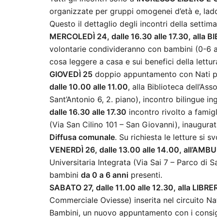
organizzate per gruppi omogenei d’età e, lad
Questo il dettaglio degli incontri della settim
MERCOLEDÌ 24, dalle 16.30 alle 17.30, al
volontarie condivideranno con bambini (0-6 an
cosa leggere a casa e sui benefici della lettur
GIOVEDÌ 25
doppio appuntamento con Nati p
dalle 10.00 alle 11.00
, alla Biblioteca dell’A
Sant’Antonio 6, 2. piano), incontro bilingue in
dalle 16.30 alle 17.30
incontro rivolto a famig
(Via San Cilino 101 – San Giovanni), inaugurat
Diffusa comunale
. Su richiesta le letture si 
VENERDÌ 26, dalle 13.00 alle 14.00, all’A
Universitaria Integrata (Via Sai 7 – Parco di S
bambini
da 0 a 6 anni
presenti.
SABATO 27, dalle 11.00 alle 12.30, alla LIBR
Commerciale Oviesse) inserita nel circuito Na
Bambini, un nuovo appuntamento con i consigli 