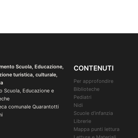
imento Scuola, Educazione,
CONTENUTI
one turistica, culturale,
Per approfondire
va
Biblioteche
io Scuola, Educazione e
Pediatri
eche
Nidi
teca comunale Quarantotti
Scuole d’infanzia
i
Librerie
Mappa punti lettura
Letture e Materiali