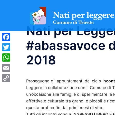
Vai
al
contenuto
Nati per Legge
#abassavoce da
Facebook
2018
Twitter
WhatsApp
Email
Proseguono gli appuntamenti del ciclo
Incon
Copy
Leggere in collaborazione con il Comune di Tri
un’occasione alle famiglie di sperimentare la 
Link
affettiva e culturale tra grandi e piccoli e ri
questa pratica fin dai primi mesi di vita.
Tutti gli incontri sono a
INGRESSO LIBERO E