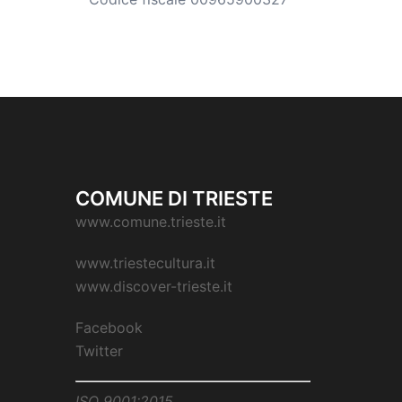
COMUNE DI TRIESTE
www.comune.trieste.it
www.triestecultura.it
www.discover-trieste.it
Facebook
Twitter
ISO 9001:2015