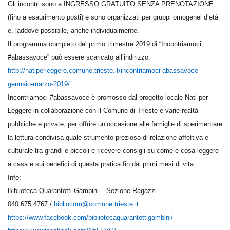
Gli incontri sono a INGRESSO GRATUITO SENZA PRENOTAZIONE
(fino a esaurimento posti) e sono organizzati per gruppi omogenei d’età
e, laddove possibile, anche individualmente.
Il programma completo del primo trimestre 2019 di “Incontriamoci
#abassavoce” può essere scaricato all’indirizzo:
http://natiperleggere.comune.
trieste.it/incontriamoci-
abassavoce-
gennaio-marzo-2019/
Incontriamoci #abassavoce è promosso dal progetto locale Nati per
Leggere in collaborazione con il Comune di Trieste e varie realtà
pubbliche e private, per offrire un’occasione alle famiglie di sperimentare
la lettura condivisa quale strumento prezioso di relazione affettiva e
culturale tra grandi e piccoli e ricevere consigli su come e cosa leggere
a casa e sui benefici di questa pratica fin dai primi mesi di vita.
Info:
Biblioteca Quarantotti Gambini – Sezione Ragazzi
040 675 4767 /
bibliocom@comune.trieste.it
https://www.facebook.com/
bibliotecaquarantottigambini/