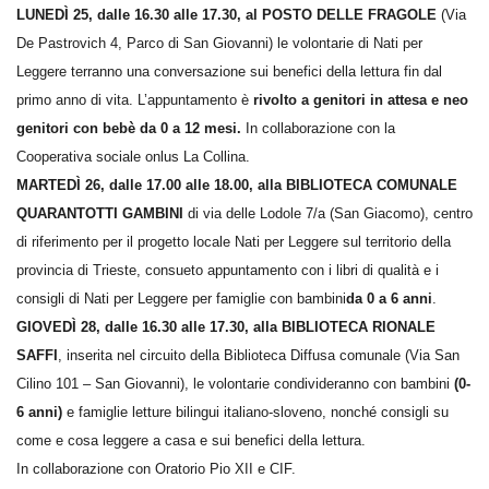
LUNEDÌ 25, dalle 16.30 alle 17.30, al POSTO DELLE FRAGOLE
(Via
De Pastrovich 4, Parco di San Giovanni) le volontarie di Nati per
Leggere terranno una conversazione sui benefici della lettura fin dal
primo anno di vita. L’appuntamento è
rivolto a
genitori in attesa e neo
genitori con bebè da 0 a 12 mesi.
In collaborazione con la
Cooperativa sociale onlus La Collina.
MARTEDÌ 26, dalle 17.00 alle 18.00,
alla BIBLIOTECA COMUNALE
QUARANTOTTI GAMBINI
di via delle Lodole 7/a (San Giacomo), centro
di riferimento per il progetto locale Nati per Leggere sul territorio della
provincia di Trieste, consueto appuntamento con i libri di qualità e i
consigli di Nati per Leggere per famiglie con bambini
da 0 a 6 anni
.
GIOVEDÌ 28, dalle 16.30 alle 17.30, alla BIBLIOTECA RIONALE
SAFFI
, inserita nel circuito della Biblioteca Diffusa comunale (Via San
Cilino 101 – San Giovanni), le volontarie condivideranno con bambini
(0-
6 anni)
e famiglie letture bilingui italiano-sloveno, nonché consigli su
come e cosa leggere a casa e sui benefici della lettura.
In collaborazione con Oratorio Pio XII e CIF.