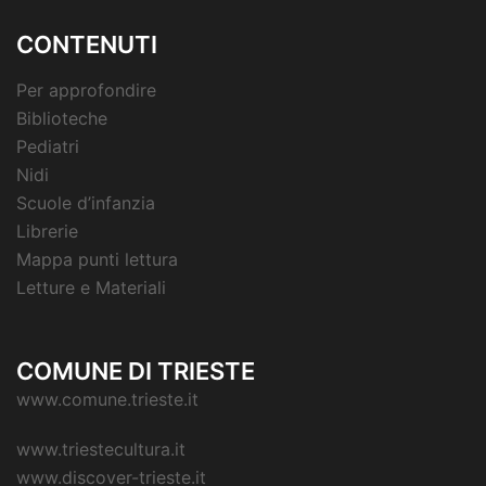
CONTENUTI
Per approfondire
Biblioteche
Pediatri
Nidi
Scuole d’infanzia
Librerie
Mappa punti lettura
Letture e Materiali
COMUNE DI TRIESTE
www.comune.trieste.it
www.triestecultura.it
www.discover-trieste.it