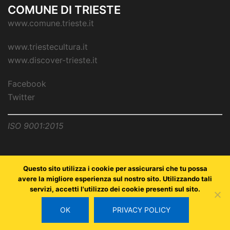
COMUNE DI TRIESTE
www.comune.trieste.it
www.triestecultura.it
www.discover-trieste.it
Facebook
Twitter
ISO 9001:2015
Questo sito utilizza i cookie per assicurarsi che tu possa
avere la migliore esperienza sul nostro sito. Utilizzando tali
servizi, accetti l'utilizzo dei cookie presenti sul sito.
Copyright © Comune di Trieste - partita Iva 00210240321 - all
rights reserved / Progetto e Sviluppo Media Technologies Srl
OK
PRIVACY POLICY
/
Feedback
/
Dichiarazione Accessibilità AGID