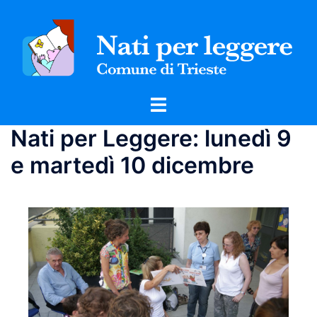
Vai
al
contenuto
Mostra/Nascondi
menu
Nati per Leggere: lunedì 9
e martedì 10 dicembre