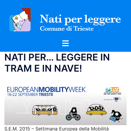
Vai
al
contenuto
Mostra/Nascondi
menu
NATI PER… LEGGERE IN
TRAM E IN NAVE!
S.E.M. 2015 – Settimana Europea della Mobilità