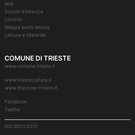
Nidi
Scuole d’infanzia
Librerie
Mappa punti lettura
Letture e Materiali
COMUNE DI TRIESTE
www.comune.trieste.it
www.triestecultura.it
www.discover-trieste.it
Facebook
Twitter
ISO 9001:2015