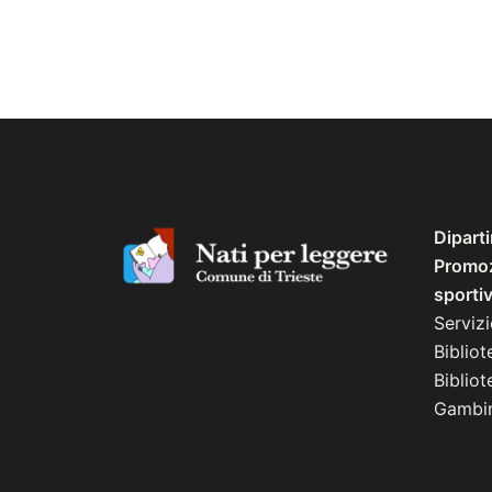
Dipart
Promozi
sporti
Serviz
Bibliot
Biblio
Gambin