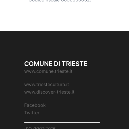
COMUNE DI TRIESTE
www.comune.trieste.it
www.triestecultura.it
www.discover-trieste.it
Facebook
Twitter
ISO 9001:2015