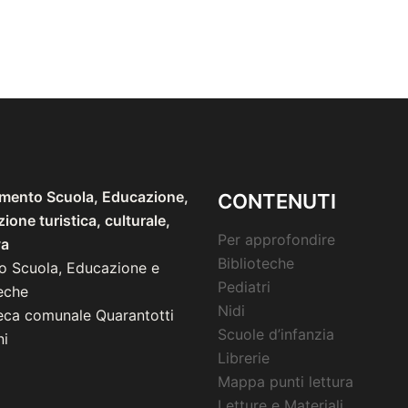
imento Scuola, Educazione,
CONTENUTI
one turistica, culturale,
Per approfondire
va
Biblioteche
io Scuola, Educazione e
Pediatri
eche
Nidi
teca comunale Quarantotti
Scuole d’infanzia
i
Librerie
Mappa punti lettura
Letture e Materiali