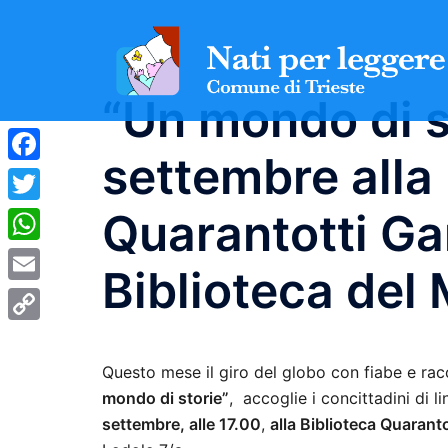
Vai
al
contenuto
“Un mondo di st
settembre alla 
Facebook
Quarantotti Gam
Twitter
WhatsApp
Biblioteca del
Email
Copy
Link
Questo mese il giro del globo con fiabe e racc
mondo di storie”
, accoglie i concittadini di l
settembre, alle 17.00
,
alla Biblioteca Quarant