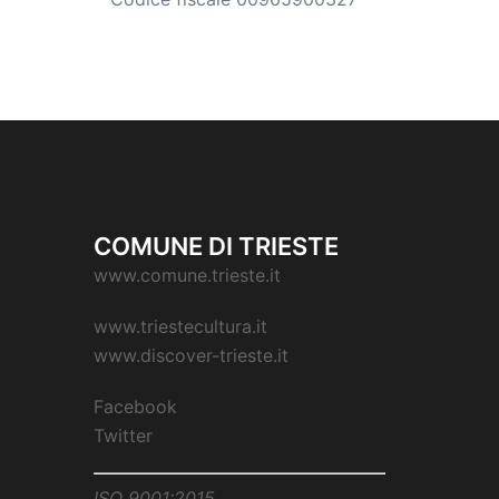
COMUNE DI TRIESTE
www.comune.trieste.it
www.triestecultura.it
www.discover-trieste.it
Facebook
Twitter
ISO 9001:2015