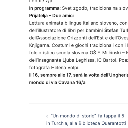
Lodole 7/a.
In programma:
Svet zgodb, tradicionalna slo
Prijatelja – Due amici
Lettura animata bilingue italiano sloveno, con
dell’illustratore di libri per bambini
Štefan Tur
dell’Associazione Orizzonti dell’Est e dell’Ove
Knjigarna. Costumi e giochi tradizionali con 
folcloristico scuola slovena OŠ F. Milčinski – 
dell’insegnante Ljuba Leghissa, IC Bartol. Poez
fotografa Helena Volpi.
Il 16, sempre alle 17, sarà la volta dell’Ungheri
mondo di via Cavana 16/a
Navigazione
“Un mondo di storie”, fa tappa il 5
articolo
in Turchia, alla Biblioteca Quarantotti