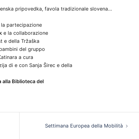
venska pripovedka, favola tradizionale slovena…
 la partecipazione
k
e la collaborazione
st e della Tržaška
i bambini del gruppo
Katinara a cura
ija di e con Sanja Širec e della
a alla Biblioteca del
Settimana Europea della Mobilità