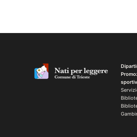
Dipart
Promozi
sporti
Serviz
Bibliot
Biblio
Gambin