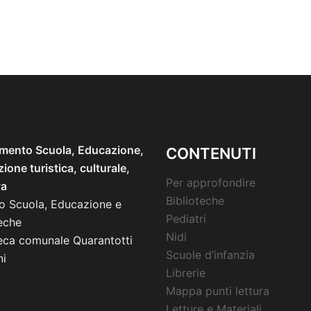
imento Scuola, Educazione,
CONTENUTI
one turistica, culturale,
Per approfondire
va
Biblioteche
io Scuola, Educazione e
Pediatri
eche
Nidi
teca comunale Quarantotti
Scuole d’infanzia
i
Librerie
Mappa punti lettura
Letture e Materiali