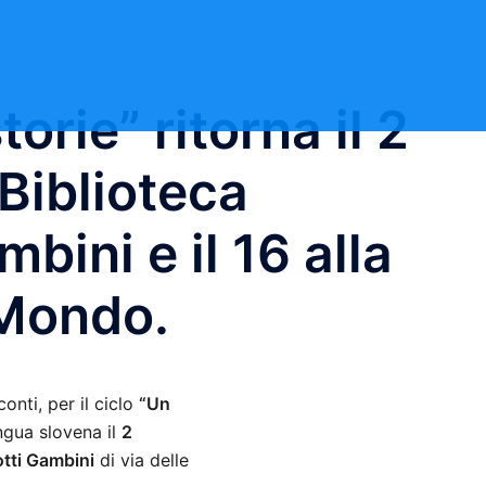
orie” ritorna il 2
Biblioteca
bini e il 16 alla
 Mondo.
onti, per il ciclo
“Un
ingua slovena il
2
otti Gambini
di via delle