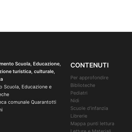
imento Scuola, Educazione,
CONTENUTI
one turistica, culturale,
Per approfondire
va
Biblioteche
io Scuola, Educazione e
Pediatri
eche
Nidi
teca comunale Quarantotti
Scuole d’infanzia
i
Librerie
Mappa punti lettura
Letture e Materiali