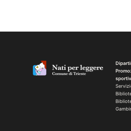
Dipart
Promozi
sporti
Serviz
Bibliot
Biblio
Gambin