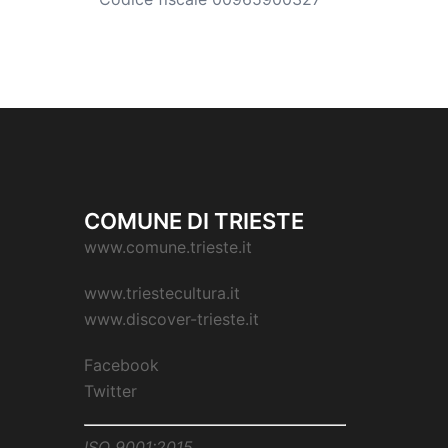
COMUNE DI TRIESTE
www.comune.trieste.it
www.triestecultura.it
www.discover-trieste.it
Facebook
Twitter
ISO 9001:2015