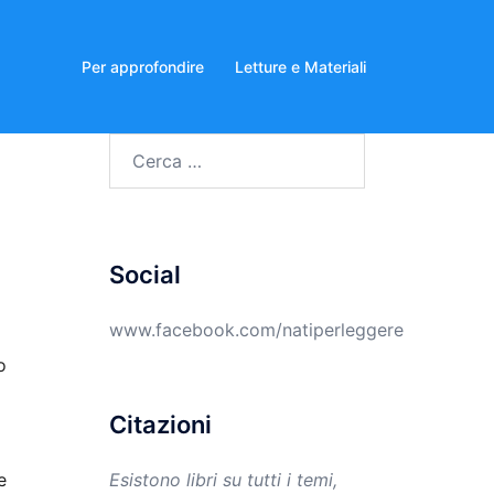
Per approfondire
Letture e Materiali
Ricerca
per:
Social
www.facebook.com/natiperleggere
o
Citazioni
e
Esistono libri su tutti i temi,