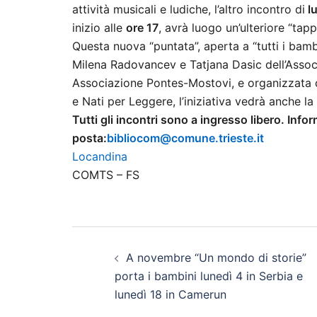
attività musicali e ludiche, l’altro incontro di
lu
inizio alle
ore 17
, avrà luogo un’ulteriore “tap
Questa nuova “puntata”, aperta a “tutti i bamb
Milena Radovancev e Tatjana Dasic dell’Associa
Associazione Pontes-Mostovi, e organizzata d
e Nati per Leggere, l’iniziativa vedrà anche l
Tutti gli incontri sono a ingresso libero. Inf
posta:
bibliocom@comune.trieste.it
Locandina
COMTS – FS
Navigazione
A novembre “Un mondo di storie”
articolo
porta i bambini lunedì 4 in Serbia e
lunedì 18 in Camerun