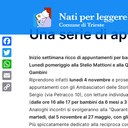
Vai
al
contenuto
Una serie di a
Facebook
Inizio settimana ricco di appuntamenti per bam
Twitter
Lunedì pomeriggio alla Stelio Mattioni e alla
Gambini
WhatsApp
Riprendono infatti
lunedì 4 novembre
e proseg
Email
appuntamenti con gli Ambasciatori delle Stori
Sergio (via Petracco 10), con letture individua
Copy
(
dalle ore 16 alle 17 per bambini da 6 mesi a 3 a
Link
Analoghi incontri si svolgeranno alla “Quaran
martedì, dal 5 novembre al 27 maggio, con gli 
Più spiccatamente dedicato alla reciproca cono