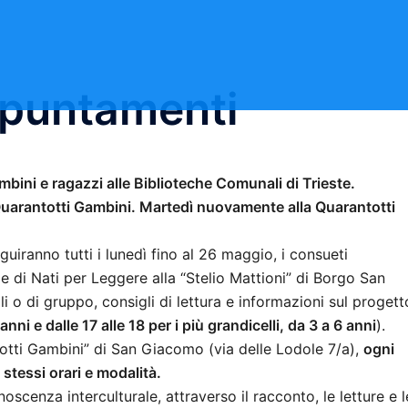
ppuntamenti
bini e ragazzi alle Biblioteche Comunali di Trieste.
 Quarantotti Gambini. Martedì nuovamente alla Quarantotti
uiranno tutti i lunedì fino al 26 maggio, i consueti
e di Nati per Leggere alla “Stelio Mattioni” di Borgo San
li o di gruppo, consigli di lettura e informazioni sul progett
nni e dalle 17 alle 18 per i più grandicelli, da 3 a 6 anni
).
totti Gambini” di San Giacomo (via delle Lodole 7/a),
ogni
stessi orari e modalità.
scenza interculturale, attraverso il racconto, le letture e l