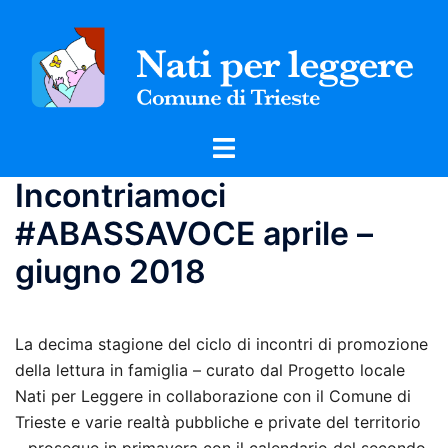
Vai
al
contenuto
Mostra/Nascondi
menu
Incontriamoci
#ABASSAVOCE aprile –
giugno 2018
La decima stagione del ciclo di incontri di promozione
della lettura in famiglia – curato dal Progetto locale
Nati per Leggere in collaborazione con il Comune di
Trieste e varie realtà pubbliche e private del territorio
– prosegue in primavera con il calendario del secondo