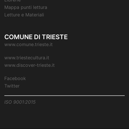
Mappa punti lettura
Letture e Materiali
COMUNE DI TRIESTE
www.comune.trieste.it
www.triestecultura.it
www.discover-trieste.it
Facebook
Twitter
ISO 9001:2015