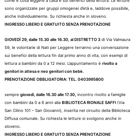
come e cosa leggere a casa e sui benefici della lettura.
Le letture
sono organizzate per gruppi omogenei d’età e, laddove possibile,
anche individualmente. Su richiesta anche in sloveno.
INGRESSO LIBERO E GRATUITO SENZA PRENOTAZIONE
GIOVED
Ì
29, dalle 15.30 alle 16.30, al
DISTRETTO
3
di Via Valmaura
59, le volontarie di Nati per Leggere terranno una conversazione
sui benefici della lettura fin dal primo anno di vita, con esempi di
lettura a bambini da 0 a 12 mesi. L’appuntamento è
rivolto a
genitori in attesa e neo genitori con bebè.
PRENOTAZIONE OBBLIGATORIA: TEL. 0403995800
sempre
giovedì,
dalle 16.30 alle 17.30,
incontro rivolto a famiglie
con bambini da 0 a 6 anni alla
BIBLIOTECA RIONALE SAFFI
(Via
San Cilino 101 – San Giovanni), inserita nel circuito della Biblioteca
Diffusa comunale. Su richiesta le letture si svolgono anche in
sloveno.
INGRESSO LIBERO E GRATUITO SENZA PRENOTAZIONE