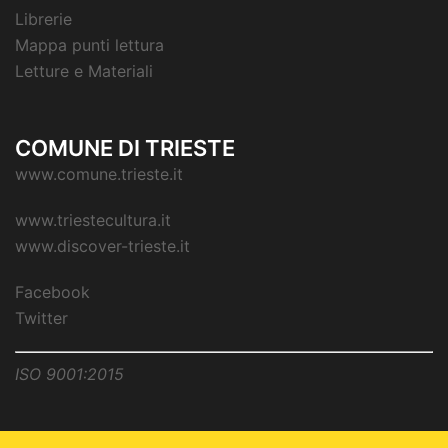
Librerie
Mappa punti lettura
Letture e Materiali
COMUNE DI TRIESTE
www.comune.trieste.it
www.triestecultura.it
www.discover-trieste.it
Facebook
Twitter
ISO 9001:2015