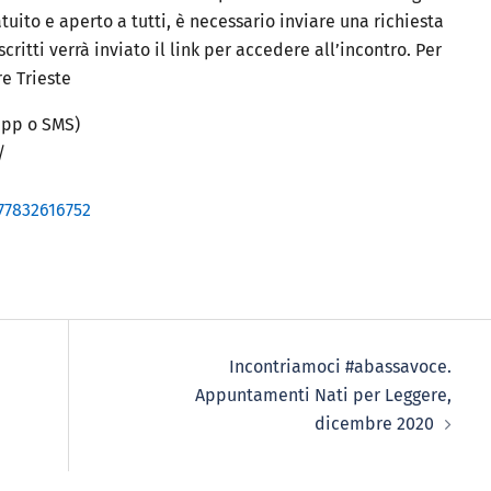
atuito e aperto a tutti, è necessario
inviare una richiesta
iscritti
verrà inviato il link per accedere all’incontro.
Per
re Trieste
app o SMS)
/
77832616752
Incontriamoci #abassavoce.
Appuntamenti Nati per Leggere,
dicembre 2020