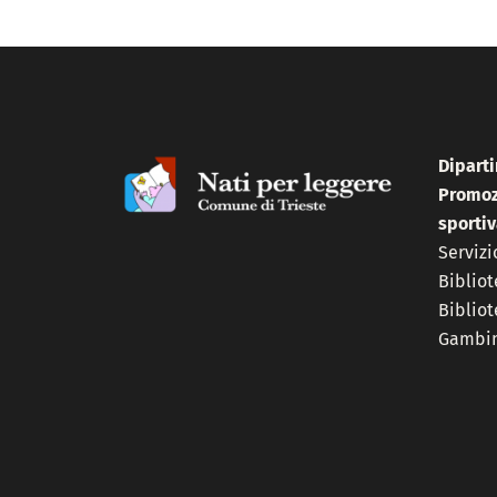
Dipart
Promozi
sportiv
Servizi
Biblio
Biblio
Gambin