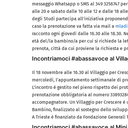
messaggio Whatsapp o SMS al 349 3256747 per r
alle 20 e sabato dalle 10 alle 12 e dalle 18 all
degli Studi partecipa all’iniziativa proponen
caso la prenotazione va fatta via mail a
mladi
racconto
ogni giovedì dalle 16.30 alle 18.30.
Ne
età del/la bambino/a per cui si richiede la le
prenota, città da cui proviene la richiesta e p
Incontriamoci #abassavoce al Vill
Il
18 novembre alle 16.30 al Villaggio per Cre
mercoledì, l’appuntamento settimanale di pro
L’incontro è
gestito nel pieno rispetto dei pro
prenotazione obbligatoria
al numero 33893284
accompagnatore.
Un Villaggio per Crescere è 
Bambino,
finalizzato al sostegno dello svilup
A Trieste
è finanziato da Fondazione Generali
Incontriamoci #abassavoce al Min