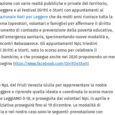
razione con varie realtà pubbliche e private del territorio,
Leggere
e al
Festival Diritti e Storti
con appuntamenti al
azionale Nati per Leggere
che da molti anni riunisce tutta la
ma (operatori, volontari e famiglie) per affermare il diritto
strumento di contrasto e prevenzione della povertà educativa,
all’emergenza sanitaria, sperimentando nuove modalità e,
incontri #abassavoce.
Gli appuntamenti NpL triestini
Diritti e Storti
, nato lo scorso anno per celebrare il
del bambino, e che prosegue anche nel 2020 proponendo un me
a pagina
https://www.facebook.com/DirittieStorti
 NpL del Friuli Venezia Giulia per rappresentare la nostra
ggere e riprende quella ideata e coordinata lo scorso marzo
e LeggiAMO 0-18, e proseguita dai volontari NpL in aprile e
niziativa proseguirà fino al 19 dicembre.
Le modalità di
ia e nel nostro caso sono le seguenti: prenotazione con