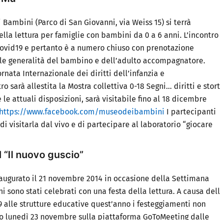
 Bambini (Parco di San Giovanni, via Weiss 15)
si terrà
la lettura per famiglie con bambini da 0 a 6 anni.
L’incontr
Covid19 e pertanto è
a numero chiuso con prenotazione
le generalità del bambino e dell’adulto accompagnatore.
rnata Internazionale dei diritti dell’infanzia e
ro sarà allestita la Mostra collettiva 0-18
Segni… diritti e stort
e le attuali disposizioni, sarà visitabile fino al 18 dicembre
https://www.facebook.com/museodeibambini
I partecipanti
i visitarla dal vivo e di partecipare al laboratorio “giocare
 “Il nuovo guscio”
augurato il 21 novembre 2014 in occasione della Settimana
i sono stati celebrati con una festa della lettura.
A causa del
9 alle strutture educative quest’anno i festeggiamenti non
no
lunedì 23 novembre
sulla
piattaforma GoToMeeting dalle