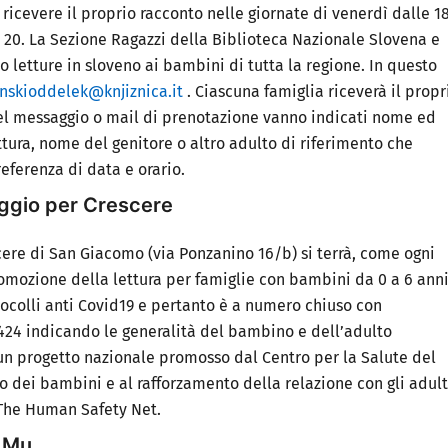
icevere il proprio racconto nelle giornate di
venerdì dalle 1
e 20
.
La Sezione Ragazzi della Biblioteca Nazionale Slovena e
do
letture in sloveno
ai bambini di tutta la regione. In questo
nskioddelek@knjiznica.it
. Ciascuna famiglia riceverà il propr
l messaggio o mail di prenotazione vanno indicati nome ed
ttura, nome del genitore o altro adulto di riferimento che
referenza di data e orario.
aggio per Crescere
scere di San Giacomo (via Ponzanino 16/b)
si terrà, come ogni
mozione della lettura per famiglie con bambini da 0 a 6 anni
tocolli anti Covid19 e pertanto è
a numero chiuso con
24 indicando le generalità del bambino e dell’adulto
un
progetto nazionale promosso dal Centro per la Salute del
po dei bambini e al rafforzamento della relazione con gli adult
 The Human Safety Net.
i Mu