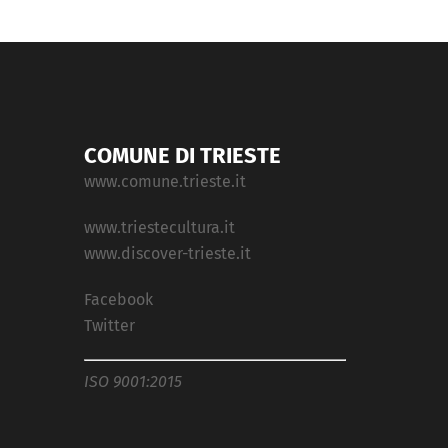
COMUNE DI TRIESTE
www.comune.trieste.it
www.triestecultura.it
www.discover-trieste.it
Facebook
Twitter
ISO 9001:2015