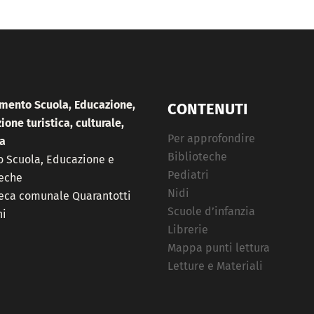
imento Scuola, Educazione,
CONTENUTI
one turistica, culturale,
Per approfondire
a
Biblioteche
o Scuola, Educazione e
Pediatri
teche
Nidi
teca comunale Quarantotti
Scuole d’infanzia
i
Librerie
Mappa punti lettura
Letture e Materiali