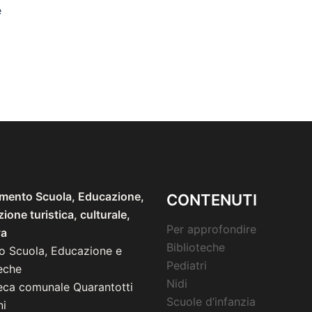
è
imento Scuola, Educazione,
CONTENUTI
one turistica, culturale,
Per approfondire
va
Biblioteche
io Scuola, Educazione e
Pediatri
eche
Nidi
teca comunale Quarantotti
Scuole d’infanzia
i