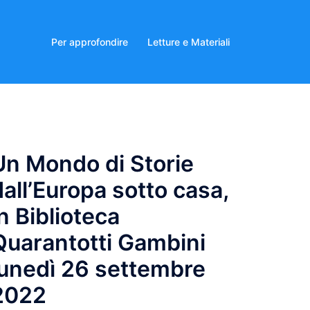
Per approfondire
Letture e Materiali
Un Mondo di Storie
dall’Europa sotto casa,
in Biblioteca
Quarantotti Gambini
lunedì 26 settembre
2022