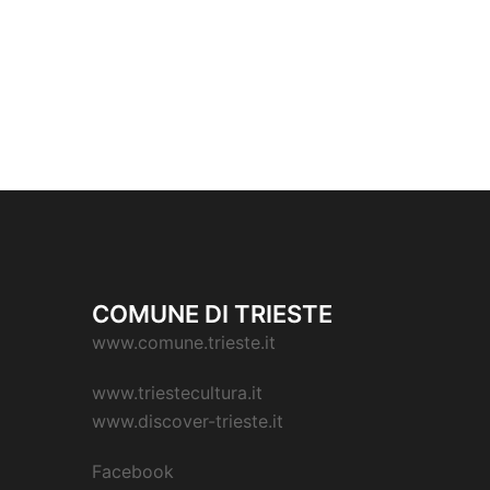
COMUNE DI TRIESTE
www.comune.trieste.it
www.triestecultura.it
www.discover-trieste.it
Facebook