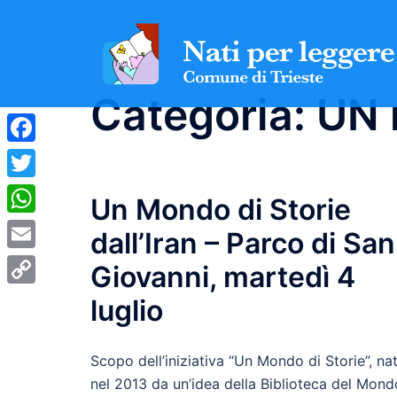
Vai
al
contenuto
Categoria:
UN 
Facebook
Twitter
Un Mondo di Storie
WhatsApp
dall’Iran – Parco di San
Email
Giovanni, martedì 4
Copy
luglio
Link
Scopo dell’iniziativa “Un Mondo di Storie”, na
nel 2013 da un’idea della Biblioteca del Mond