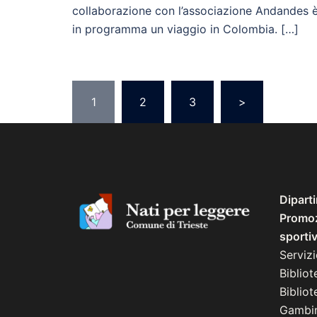
collaborazione con l’associazione Andandes 
in programma un viaggio in Colombia. […]
Paginazione
1
2
3
>
degli
articoli
Dipart
Promozi
sporti
Serviz
Bibliot
Biblio
Gambin