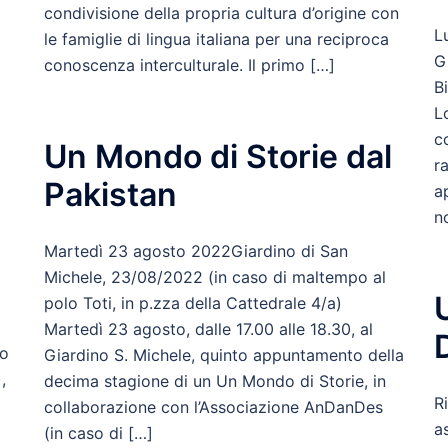
condivisione della propria cultura d’origine con
L
le famiglie di lingua italiana per una reciproca
G
conoscenza interculturale. Il primo […]
B
L
c
Un Mondo di Storie dal
r
Pakistan
a
n
Martedì 23 agosto 2022Giardino di San
Michele, 23/08/2022 (in caso di maltempo al
polo Toti, in p.zza della Cattedrale 4/a)
Martedì 23 agosto, dalle 17.00 alle 18.30, al
eo
Giardino S. Michele, quinto appuntamento della
,
decima stagione di un Un Mondo di Storie, in
R
collaborazione con l’Associazione AnDanDes
a
(in caso di […]