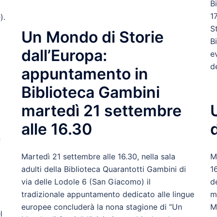
B
1
).
S
Un Mondo di Storie
B
dall’Europa:
e
de
appuntamento in
Biblioteca Gambini
martedì 21 settembre
alle 16.30
n
Martedì 21 settembre alle 16.30, nella sala
M
adulti della Biblioteca Quarantotti Gambini di
1
via delle Lodole 6 (San Giacomo) il
d
tradizionale appuntamento dedicato alle lingue
m
europee concluderà la nona stagione di “Un
M
l